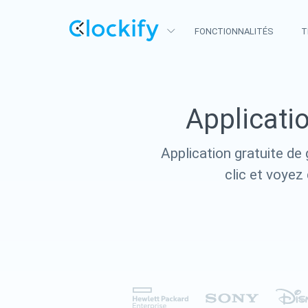
FONCTIONNALITÉS
T
Clockify
Suivi du temps et des coûts
Applicati
Plaky
Gestion de projet et de tâches
Application gratuite de
Pumble
clic et voyez 
Communication et collaboration d'équipe