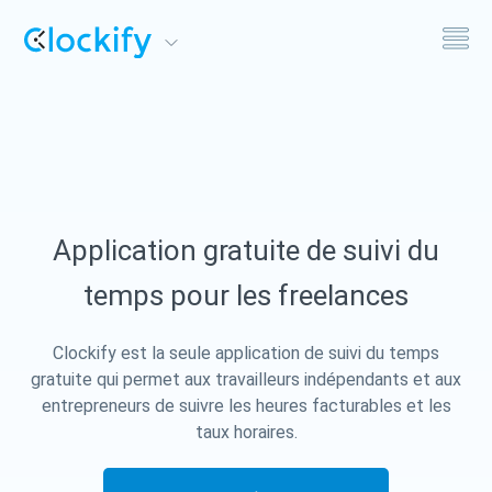
Clockify
Suivi du temps et des coûts
Plaky
Gestion de projet et de tâches
Application gratuite de suivi du
Pumble
Communication et collaboration d'équipe
temps pour les freelances
Clockify est la seule application de suivi du temps
gratuite qui permet aux travailleurs indépendants et aux
entrepreneurs de suivre les heures facturables et les
taux horaires.